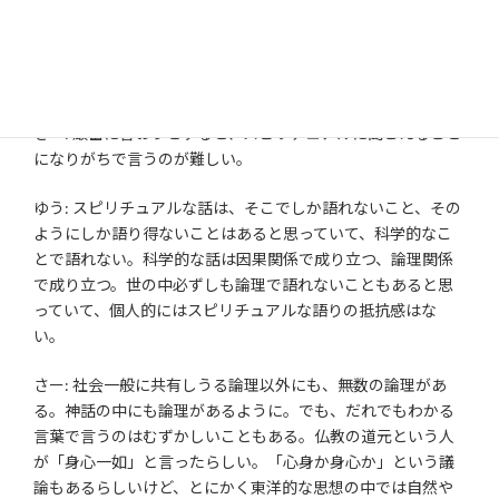
「スピリチュアル」と論理
さー: 厳密に言おうとすると、スピリチュアルに聞こえること
になりがちで言うのが難しい。
ゆう: スピリチュアルな話は、そこでしか語れないこと、その
ようにしか語り得ないことはあると思っていて、科学的なこ
とで語れない。科学的な話は因果関係で成り立つ、論理関係
で成り立つ。世の中必ずしも論理で語れないこともあると思
っていて、個人的にはスピリチュアルな語りの抵抗感はな
い。
さー: 社会一般に共有しうる論理以外にも、無数の論理があ
る。神話の中にも論理があるように。でも、だれでもわかる
言葉で言うのはむずかしいこともある。仏教の道元という人
が「身心一如」と言ったらしい。「心身か身心か」という議
論もあるらしいけど、とにかく東洋的な思想の中では自然や